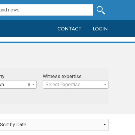
CONTACT
LOGIN
rty
Witness expertise
yn
×
Select Expertise